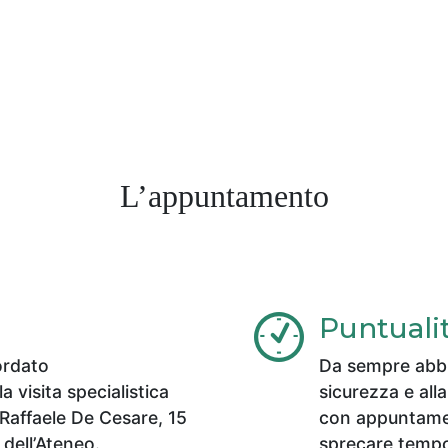
questo studio medico.
L’appuntamento
Puntuali
ordato
Da sempre abbi
a visita specialistica
sicurezza e alla
 Raffaele De Cesare, 15
con appuntament
 dell’Ateneo.
sprecare tempo 