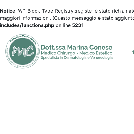
Notice
: WP_Block_Type_Registry::register è stato richiama
maggiori informazioni. (Questo messaggio è stato aggiunto 
includes/functions.php
on line
5231
Dott.ssa Marina Conese
Dermatologia, Medicina Estetica a Bari
Gentile paziente, 
indicazioni molto i
Coronavirus (SARS, CO