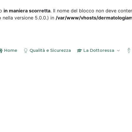
to
in maniera scorretta
. Il nome del blocco non deve conten
nella versione 5.0.0.) in
/var/www/vhosts/dermatologiame
Home
Qualità e Sicurezza
La Dottoressa
La ringraziamo per averci scelti.
mportanti, anche in merito alla 
VID-19) e le relative misure di