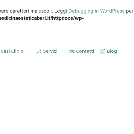
ere caratteri maiuscoli. Leggi
Debugging in WordPress
per
dicinaesteticabari.it/httpdocs/wp-
Casi Clinici
Servizi
Contatti
Blog
 Di seguito, alcune
tematica relativa al
 sicurezza adottate in