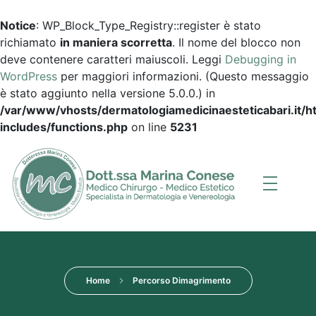
Notice
: WP_Block_Type_Registry::register è stato
richiamato
in maniera scorretta
. Il nome del blocco non
deve contenere caratteri maiuscoli. Leggi
Debugging in
WordPress
per maggiori informazioni. (Questo messaggio
è stato aggiunto nella versione 5.0.0.) in
/var/www/vhosts/dermatologiamedicinaesteticabari.it/
includes/functions.php
on line
5231
Dott.ssa Marina Conese
Dermatologia, Medicina Estetica a Bari
Home
Percorso Dimagrimento