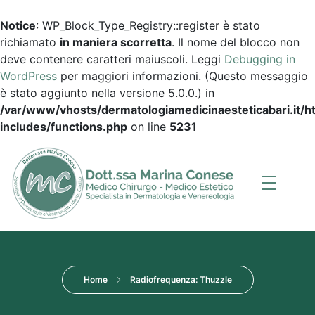
Notice
: WP_Block_Type_Registry::register è stato
richiamato
in maniera scorretta
. Il nome del blocco non
deve contenere caratteri maiuscoli. Leggi
Debugging in
WordPress
per maggiori informazioni. (Questo messaggio
è stato aggiunto nella versione 5.0.0.) in
/var/www/vhosts/dermatologiamedicinaesteticabari.it/
includes/functions.php
on line
5231
Dott.ssa Marina Conese
Dermatologia, Medicina Estetica a Bari
Home
Radiofrequenza: Thuzzle