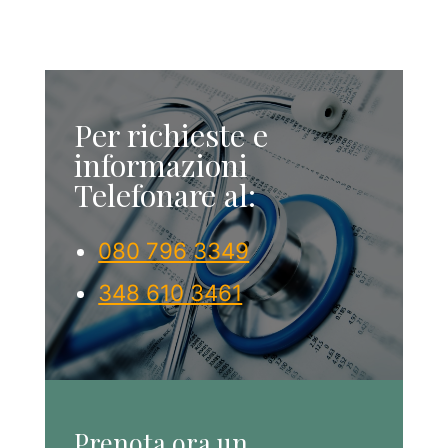
Per richieste e
informazioni
Telefonare al:
‎080 796 3349
348 610 3461
Prenota ora un