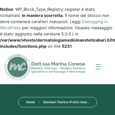
Notice
: WP_Block_Type_Registry::register è stato
richiamato
in maniera scorretta
. Il nome del blocco non
deve contenere caratteri maiuscoli. Leggi
Debugging in
WordPress
per maggiori informazioni. (Questo messaggio
è stato aggiunto nella versione 5.0.0.) in
/var/www/vhosts/dermatologiamedicinaesteticabari.it/
includes/functions.php
on line
5231
Dott.ssa Marina Conese
Dermatologia, Medicina Estetica a Bari
Home
Seminari Teorico-Pratici riser...