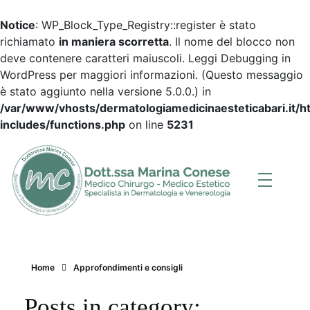
Notice
: WP_Block_Type_Registry::register è stato
richiamato
in maniera scorretta
. Il nome del blocco non
deve contenere caratteri maiuscoli. Leggi
Debugging in
WordPress
per maggiori informazioni. (Questo messaggio
è stato aggiunto nella versione 5.0.0.) in
/var/www/vhosts/dermatologiamedicinaesteticabari.it/
includes/functions.php
on line
5231
Dott.ssa Marina Conese
Dermatologia, Medicina Estetica a Bari
Home
Approfondimenti e consigli
Posts in category: